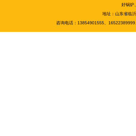
好锅炉
地址：山东省临
咨询电话：13854901555、1652238